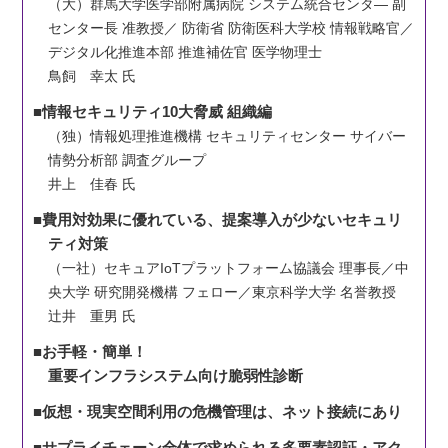
（大）群馬大学医学部附属病院 システム統合センタ― 副
センター長 准教授／ 防衛省 防衛医科大学校 情報戦略官／
デジタル化推進本部 推進補佐官 医学物理士
鳥飼 幸太 氏
■情報セキュリティ10大脅威 組織編
（独）情報処理推進機構 セキュリティセンター サイバー
情勢分析部 調査グループ
井上 佳春 氏
■費用対効果に優れている、提案導入が少ないセキュリ
ティ対策
（一社）セキュアIoTプラットフォーム協議会 理事長／
中
央大学 研究開発機構 フェロー／東京科学大学 名誉教授
辻井 重男 氏
■お手軽・簡単！
重要インフラシステム向け脆弱性診断
■仮想・現実空間利用の危機管理は、ネット接続にあり
■サプライチェーン全体で求められる多要素認証・アク