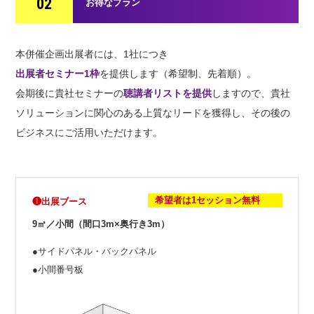
02
お得なプラン
本併催企画出展者には、1社につき
出展者セミナー1枠
を提供します（希望制、先着順）。
会期後に貴社セミナーの
聴講者リストを提供
しますので、貴社
ソリューションに関心のある上質なリードを獲得し、その後の
ビジネスにご活用いただけます。
希望者は1セッション無料
❶出展ブース
9㎡／小間（間口3m×奥行き3m）
●サイドパネル・バックパネル
●小間番号板