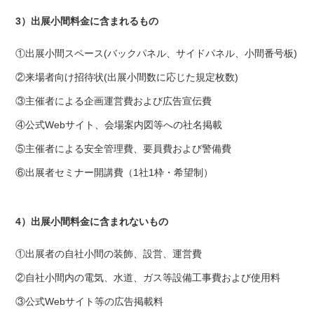
3）出展小間料金に含まれるもの
①出展小間スペース(バックパネル、サイドパネル、小間番号板)
②来場者向け招待状(出展小間数に応じた規定枚数)
③主催者による企画運営費および広告宣伝費
④公式Webサイト、会場案内図等への社名掲載
⑤主催者による安全管理費、要員費および警備費
⑥出展者セミナー開講費（1社1枠・希望制）
4）出展小間料金に含まれないもの
①出展者の自社小間の装飾、設営、運営費
②自社小間内の電気、水道、ガス等設備工事費および使用料
③公式Webサイト等の広告掲載料