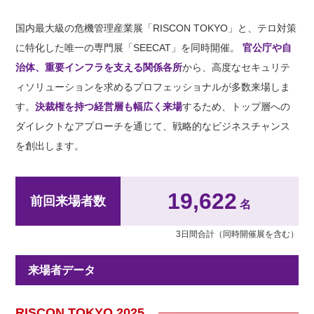
国内最大級の危機管理産業展「RISCON TOKYO」と、テロ対策
に特化した唯一の専門展「SEECAT」を同時開催。
官公庁や自
治体、重要インフラを支える関係各所
から、高度なセキュリテ
ィソリューションを求めるプロフェッショナルが多数来場しま
す。
決裁権を持つ経営層も幅広く来場
するため、トップ層への
ダイレクトなアプローチを通じて、戦略的なビジネスチャンス
を創出します。
19,622
前回来場者数
名
3日間合計（同時開催展を含む）
来場者データ
RISCON TOKYO 2025